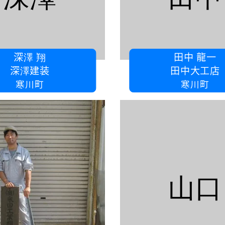
深澤 翔
田中 龍一
深澤建装
田中大工店
湘南
寒川町
寒川町
山口