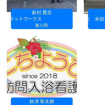
新村 賢志
ットワークス
有限会社 米田工業
寒川町
秋澤 彰太朗