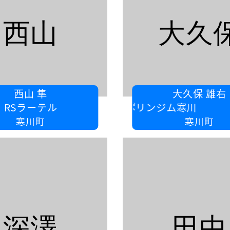
西山
大久
西山 隼
大久保 雄右
RSラーテル
ピーストランポリンジム寒川
寒川町
寒川町
深澤
田中