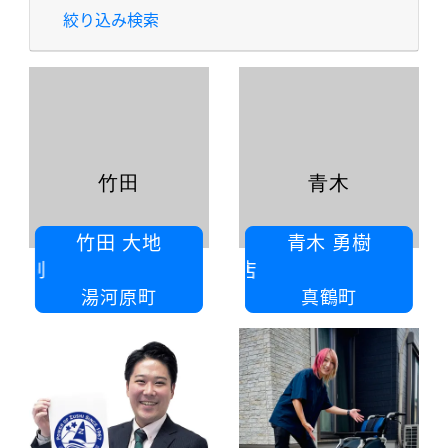
絞り込み検索
竹田
青木
竹田 大地
青木 勇樹
有限会社タケダ印刷
㈲青
湯河原町
真鶴町