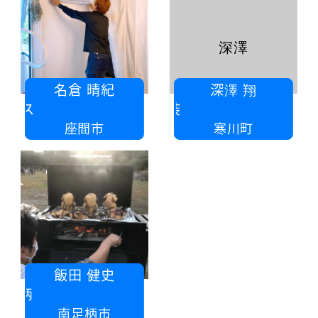
深澤
名倉 晴紀
深澤 翔
AsisstAAアシストツーエース
深澤
座間市
寒川町
飯田 健史
CAMPiece南足柄
南足柄市