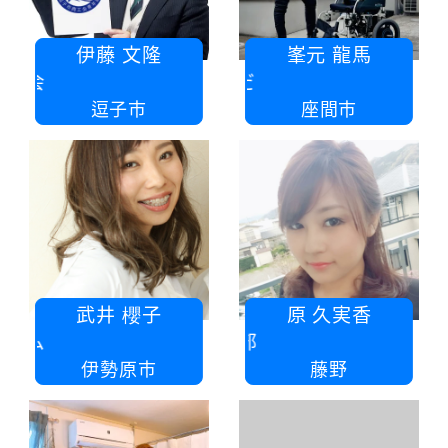
伊藤 文隆
峯元 龍馬
逗子市商工会
合同
逗子市
座間市
武井 櫻子
原 久実香
サロンドラム
日本
伊勢原市
藤野