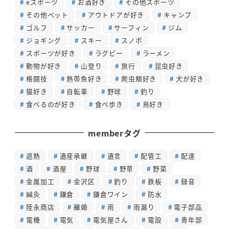
eスポーツ
お酒好き
その他スポーツ
その他ペット
アウトドアが好き
キャンプ
ゴルフ
サッカー
サーフィン
ジム
ジョギング
スキー
スノボ
スポーツが好き
ラグビー
ラーメン
動物が好き
山登り
旅行
昆虫好き
格闘技
熱帯魚好き
爬虫類好き
犬が好き
猫好き
自転車
野球
釣り
食べるのが好き
食べ歩き
鳥好き
memberタグ
遮熱
遺産承継
遺言
配管工
配達
酒
酒屋
野球
野草
野菜
金属加工
金沢区
釣り
鉄板
録音
鍼灸
鎌倉
鎌倉ワイン
防水
陸永商店
離婚
雨
雨漏り
電子部品
電機
電気
電気屋さん
電設
青年部