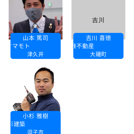
吉川
山本 篤司
吉川 喜徳
社ヤマモト
有限会社大磯不動産
津久井
大磯町
小杉 雅樹
小杉建築
逗子市