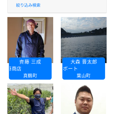
絞り込み検索
齊藤 三成
大森 晋太郎
齊藤商店
オオモリボート
真鶴町
葉山町