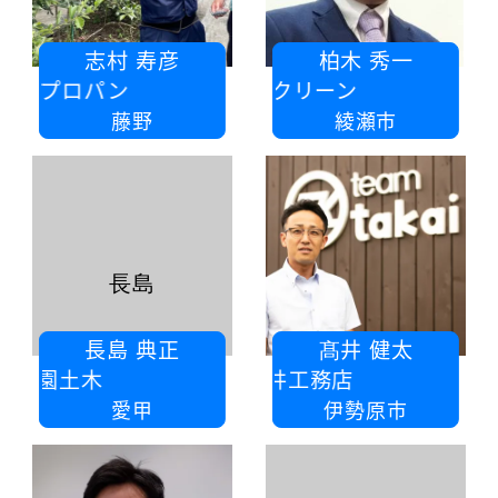
志村 寿彦
柏木 秀一
屋プロパン
株式会社オーククリーン
藤野
綾瀬市
長島
長島 典正
髙井 健太
緑園土木
株式会社 髙井工務店
愛甲
伊勢原市