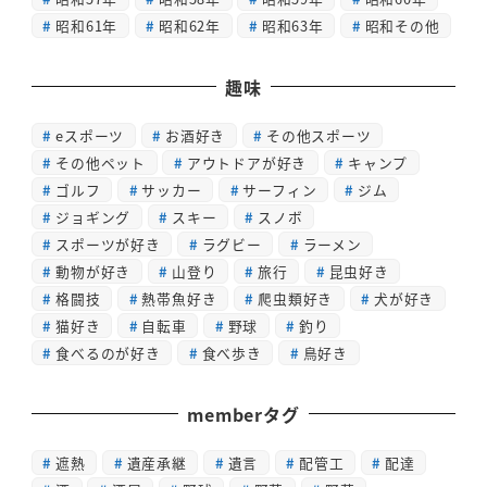
昭和61年
昭和62年
昭和63年
昭和その他
趣味
eスポーツ
お酒好き
その他スポーツ
その他ペット
アウトドアが好き
キャンプ
ゴルフ
サッカー
サーフィン
ジム
ジョギング
スキー
スノボ
スポーツが好き
ラグビー
ラーメン
動物が好き
山登り
旅行
昆虫好き
格闘技
熱帯魚好き
爬虫類好き
犬が好き
猫好き
自転車
野球
釣り
食べるのが好き
食べ歩き
鳥好き
memberタグ
遮熱
遺産承継
遺言
配管工
配達