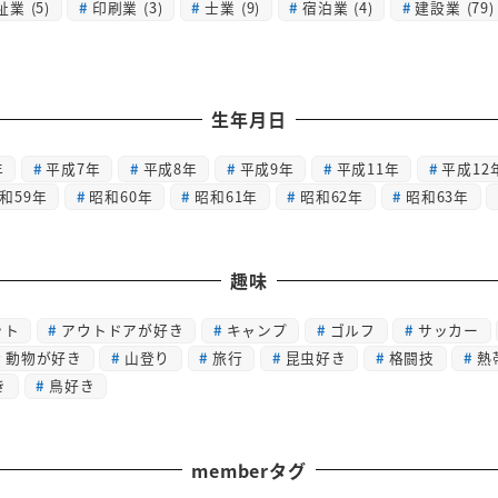
祉業
(5)
印刷業
(3)
士業
(9)
宿泊業
(4)
建設業
(79)
生年月日
年
平成7年
平成8年
平成9年
平成11年
平成12
和59年
昭和60年
昭和61年
昭和62年
昭和63年
趣味
ット
アウトドアが好き
キャンプ
ゴルフ
サッカー
動物が好き
山登り
旅行
昆虫好き
格闘技
熱
き
鳥好き
memberタグ