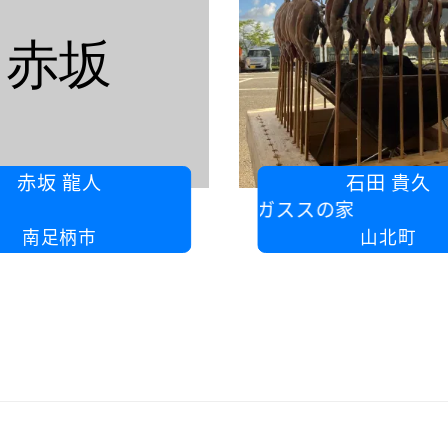
赤坂
赤坂 龍人
石田 貴久
やまめ養殖センター・ペガススの家
南足柄市
山北町