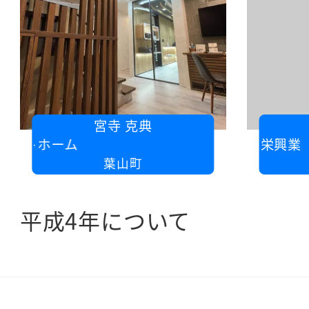
宮寺 克典
トホーム
有限会社 勝栄興業
石田林商・八丁
葉山町
平成4年について