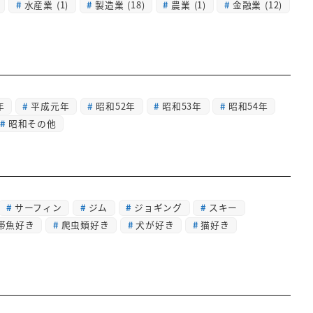
水産業
(1)
製造業
(18)
農業
(1)
金融業
(12)
年
平成元年
昭和52年
昭和53年
昭和54年
昭和その他
サーフィン
ジム
ジョギング
スキー
帯魚好き
爬虫類好き
犬が好き
猫好き