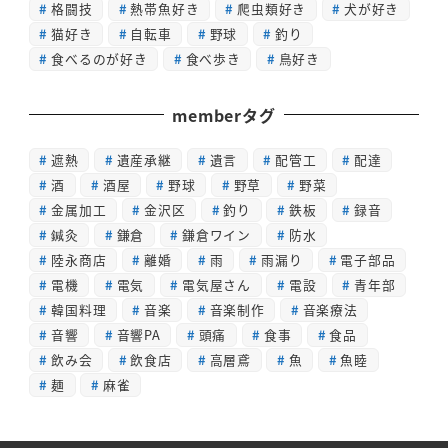
格闘技
熱帯魚好き
爬虫類好き
犬が好き
猫好き
自転車
野球
釣り
食べるのが好き
食べ歩き
鳥好き
memberタグ
遮熱
遺産承継
遺言
配管工
配達
酒
酒屋
野球
野草
野菜
金属加工
金沢区
釣り
鉄板
録音
鍼灸
鎌倉
鎌倉ワイン
防水
陸永商店
離婚
雨
雨漏り
電子部品
電機
電気
電気屋さん
電設
青年部
韓国料理
音楽
音楽制作
音楽療法
音響
音響PA
頭痛
食事
食品
飲み会
飲食店
高層鳶
魚
魚睦
麺
麻雀