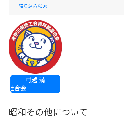
絞り込み検索
村越 満
会連合会
昭和その他について