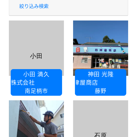
絞り込み検索
小田
小田 満久
神田 光隆
ス株式会社
株式会社四津屋商店
南足柄市
藤野
石原