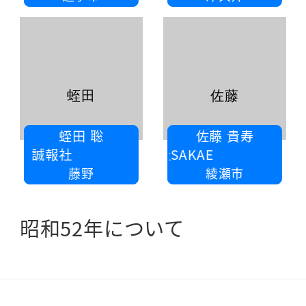
蛭田
佐藤
蛭田 聡
佐藤 貴寿
社 誠報社
株式会社SAKAE
藤野
綾瀬市
昭和52年について