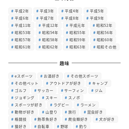
平成2年
平成3年
平成4年
平成5年
平成6年
平成7年
平成8年
平成9年
平成11年
平成12年
平成元年
昭和52年
昭和53年
昭和54年
昭和55年
昭和56年
昭和57年
昭和58年
昭和59年
昭和60年
昭和61年
昭和62年
昭和63年
昭和その他
趣味
eスポーツ
お酒好き
その他スポーツ
その他ペット
アウトドアが好き
キャンプ
ゴルフ
サッカー
サーフィン
ジム
ジョギング
スキー
スノボ
スポーツが好き
ラグビー
ラーメン
動物が好き
山登り
旅行
昆虫好き
格闘技
熱帯魚好き
爬虫類好き
犬が好き
猫好き
自転車
野球
釣り