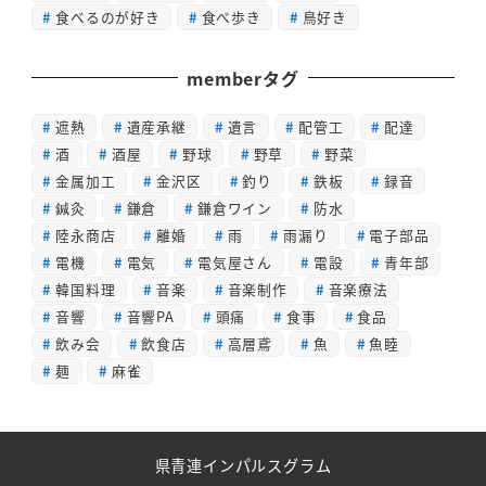
食べるのが好き
食べ歩き
鳥好き
memberタグ
遮熱
遺産承継
遺言
配管工
配達
酒
酒屋
野球
野草
野菜
金属加工
金沢区
釣り
鉄板
録音
鍼灸
鎌倉
鎌倉ワイン
防水
陸永商店
離婚
雨
雨漏り
電子部品
電機
電気
電気屋さん
電設
青年部
韓国料理
音楽
音楽制作
音楽療法
音響
音響PA
頭痛
食事
食品
飲み会
飲食店
高層鳶
魚
魚睦
麺
麻雀
県青連インパルスグラム