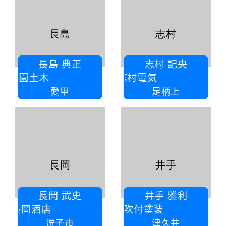
長島
志村
長島 典正
志村 記央
島緑園土木
（株）志村電気
愛甲
足柄上
長岡
井手
長岡 武史
井手 雅利
）長岡酒店
株式会社新光吹付塗装
逗子市
津久井