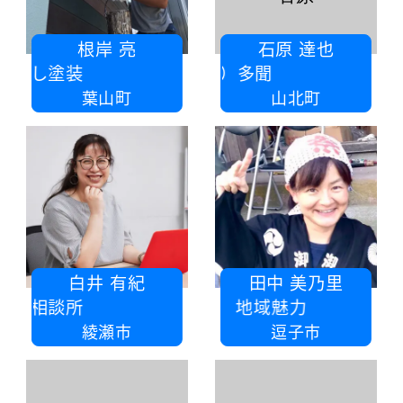
根岸 亮
石原 達也
ねぎし塗装
（株）多聞
葉山町
山北町
白井 有紀
田中 美乃里
白雪相談所
特定非営利活動法人 地域魅力
綾瀬市
逗子市