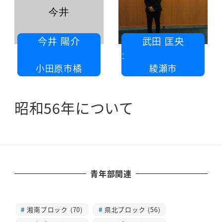
今井
今井 陽介
武田 匡央
小田原橘
武田
小田原市橘
綾瀬市
昭和56年について
青年部関連
湘南ブロック (70)
県北ブロック (56)