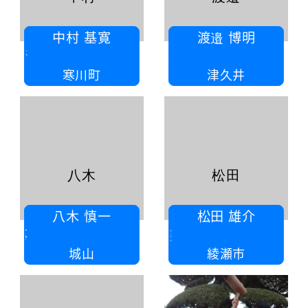
中村 基寛
渡邉 博明
中村行政書士事務所
有限会
寒川町
津久井
八木
松田
八木 慎一
松田 雄介
原宿八木瓦工事
松田
城山
綾瀬市