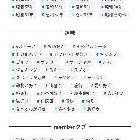
昭和57年
昭和58年
昭和59年
昭和60年
昭和61年
昭和62年
昭和63年
昭和その他
趣味
eスポーツ
お酒好き
その他スポーツ
その他ペット
アウトドアが好き
キャンプ
ゴルフ
サッカー
サーフィン
ジム
ジョギング
スキー
スノボ
スポーツが好き
ラグビー
ラーメン
動物が好き
山登り
旅行
昆虫好き
格闘技
熱帯魚好き
爬虫類好き
犬が好き
猫好き
自転車
野球
釣り
食べるのが好き
食べ歩き
鳥好き
memberタグ