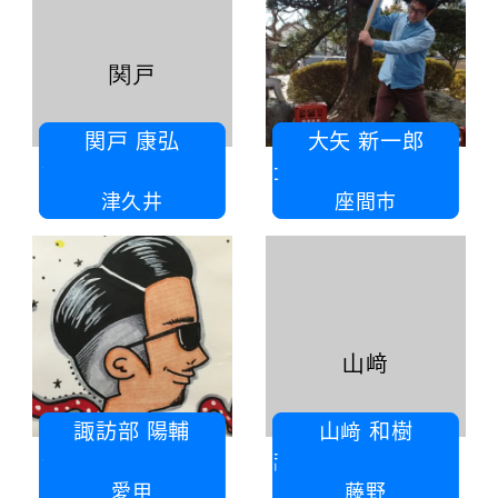
関戸
関戸 康弘
大矢 新一郎
P栄文舎
大矢
津久井
座間市
山﨑
諏訪部 陽輔
山﨑 和樹
アルミ建材セイユー
有限
愛甲
藤野