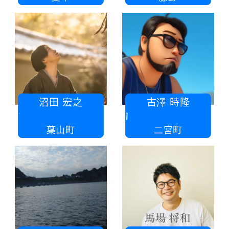
沼田 宏之
古澤 時隆
株式会社ヌマタ
有限会
葉山町
二宮町