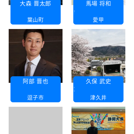
大森 晋太郎
馬場 将和
オオモリボート
社会福
葉山町
愛甲
阿部 晋也
久保 武史
株式会社ＳＹＮＲＩＤＥ
有限会
逗子市
津久井