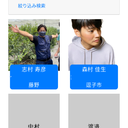
絞り込み検索
志村 寿彦
森村 佳生
株式会社 戸丸屋プロパン
有限会
藤野
逗子市
中村
渡邉