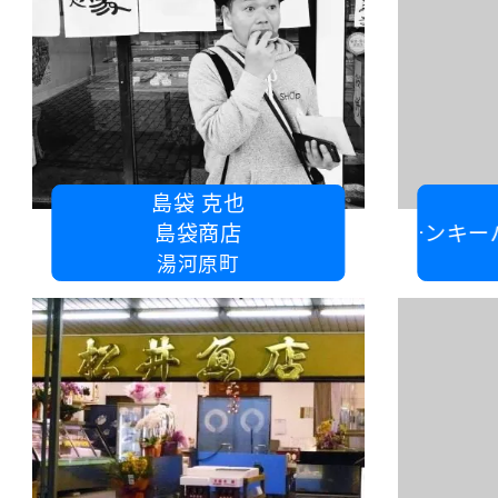
島袋 克也
島袋商店
川口クリーンキーパー
湯河原町