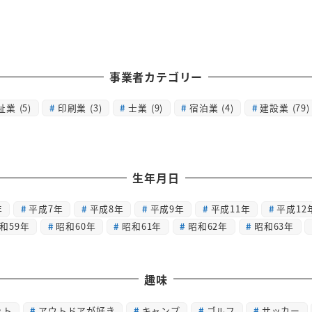
事業者カテゴリー
祉業
(5)
印刷業
(3)
士業
(9)
宿泊業
(4)
建設業
(79)
生年月日
年
平成7年
平成8年
平成9年
平成11年
平成12
和59年
昭和60年
昭和61年
昭和62年
昭和63年
趣味
ット
アウトドアが好き
キャンプ
ゴルフ
サッカー