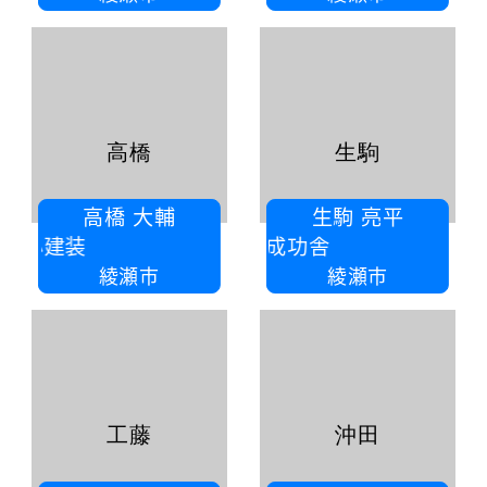
高橋
生駒
高橋 大輔
生駒 亮平
蒼心建装
株式会社 成功舎
綾瀬市
綾瀬市
工藤
沖田