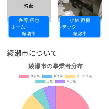
齊藤
齊藤 拓也
小林 直樹
ストホーム
有限会社ファインテック
綾瀬市
綾瀬市
綾瀬市について