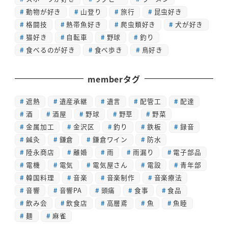
動物が好き
山登り
旅行
昆虫好き
格闘技
熱帯魚好き
爬虫類好き
犬が好き
猫好き
自転車
野球
釣り
食べるのが好き
食べ歩き
鳥好き
memberタグ
遮熱
遺産承継
遺言
配管工
配達
酒
酒屋
野球
野草
野菜
金属加工
金沢区
釣り
鉄板
録音
鍼灸
鎌倉
鎌倉ワイン
防水
陸永商店
離婚
雨
雨漏り
電子部品
電機
電気
電気屋さん
電設
青年部
韓国料理
音楽
音楽制作
音楽療法
音響
音響PA
頭痛
食事
食品
飲み会
飲食店
高層鳶
魚
魚睦
麺
麻雀