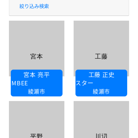
絞り込み検索
宮本
工藤
宮本 亮平
工藤 正史
AMBEE
ハンディマスター
綾瀬市
綾瀬市
平野
川辺