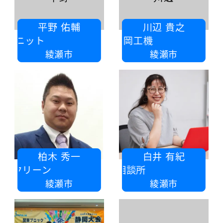
平野 佑輔
川辺 貴之
社ニット
株式会社 嶺岡工機
綾瀬市
綾瀬市
柏木 秀一
白井 有紀
ククリーン
白雪相談所
綾瀬市
綾瀬市