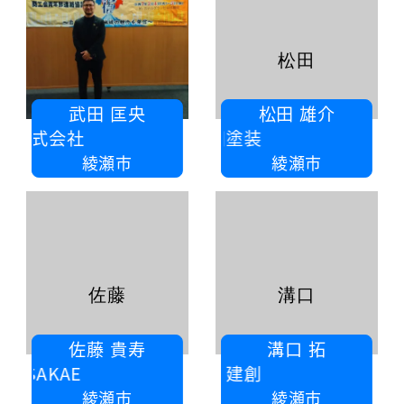
松田
武田 匡央
松田 雄介
株式会社
松田塗装
綾瀬市
綾瀬市
佐藤
溝口
佐藤 貴寿
溝口 拓
SAKAE
溝口建創
綾瀬市
綾瀬市