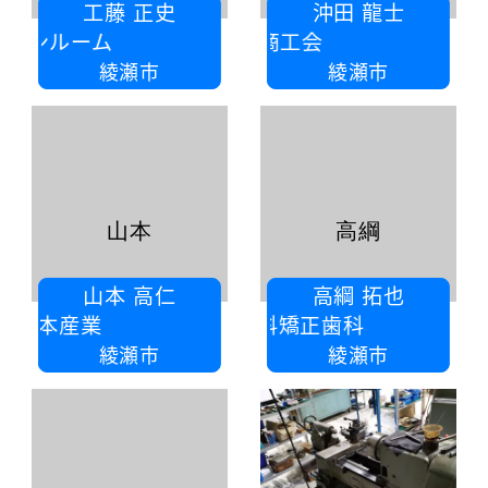
工藤 正史
沖田 龍士
インルーム
綾瀬市商工会
綾瀬市
綾瀬市
山本
高綱
山本 高仁
高綱 拓也
山本産業
療法人社団志翔会つだ歯科矯正歯科
綾瀬市
綾瀬市