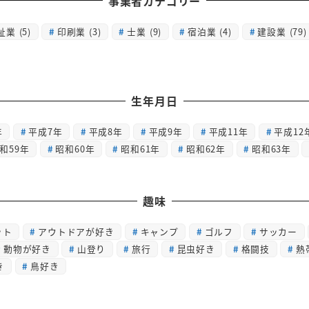
事業者カテゴリー
祉業
(5)
印刷業
(3)
士業
(9)
宿泊業
(4)
建設業
(79)
生年月日
年
平成7年
平成8年
平成9年
平成11年
平成12
和59年
昭和60年
昭和61年
昭和62年
昭和63年
趣味
ット
アウトドアが好き
キャンプ
ゴルフ
サッカー
動物が好き
山登り
旅行
昆虫好き
格闘技
熱
き
鳥好き