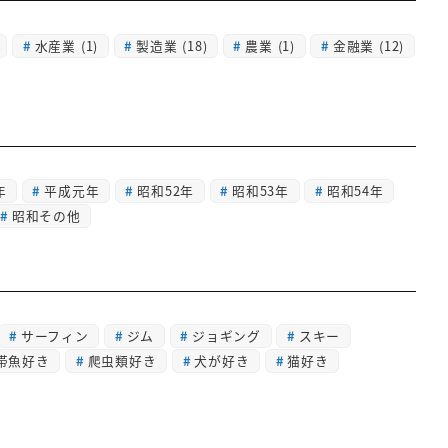
水産業
(1)
製造業
(18)
農業
(1)
金融業
(12)
年
平成元年
昭和52年
昭和53年
昭和54年
昭和その他
サーフィン
ジム
ジョギング
スキー
帯魚好き
爬虫類好き
犬が好き
猫好き