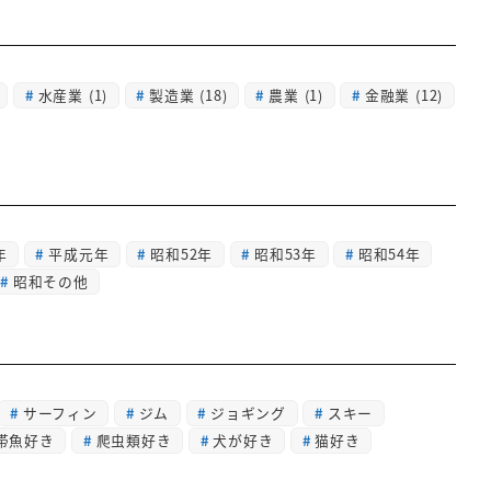
水産業
(1)
製造業
(18)
農業
(1)
金融業
(12)
年
平成元年
昭和52年
昭和53年
昭和54年
昭和その他
サーフィン
ジム
ジョギング
スキー
帯魚好き
爬虫類好き
犬が好き
猫好き