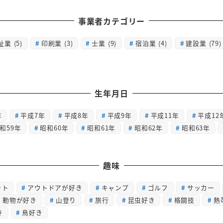
事業者カテゴリー
祉業
(5)
印刷業
(3)
士業
(9)
宿泊業
(4)
建設業
(79)
生年月日
年
平成7年
平成8年
平成9年
平成11年
平成12
和59年
昭和60年
昭和61年
昭和62年
昭和63年
趣味
ット
アウトドアが好き
キャンプ
ゴルフ
サッカー
動物が好き
山登り
旅行
昆虫好き
格闘技
熱
き
鳥好き