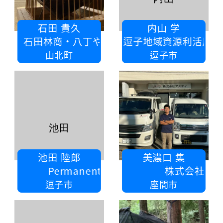
石田 貴久
内山 学
丁やまめ養殖センター・ペガススの家
逗子地域資源利活用（逗子ドローンクラブ・
山北町
逗子市
池田
池田 陸郎
美濃口 集
rmanent Planet株式会社
株式会社アスティ
逗子市
座間市