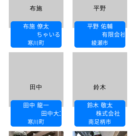
布施
平野
布施 僚太
平野 佑輔
ちゃいるどほーむ
有限会社ニット
寒川町
綾瀬市
田中
鈴木
田中 龍一
鈴木 敬太
田中大工店
株式会社 ボンズシップ
寒川町
南足柄市