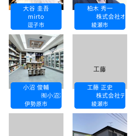
大谷 圭吾
柏木 秀一
mirto
株式会社オーククリーン
逗子市
綾瀬市
工藤
小沼 俊輔
工藤 正史
㈲小沼酒店
株式会社デザインルーム
伊勢原市
綾瀬市