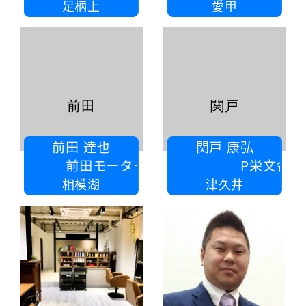
足柄上
愛甲
前田
関戸
前田 達也
関戸 康弘
田モータース鈑金塗装工場
P栄文舎
相模湖
津久井