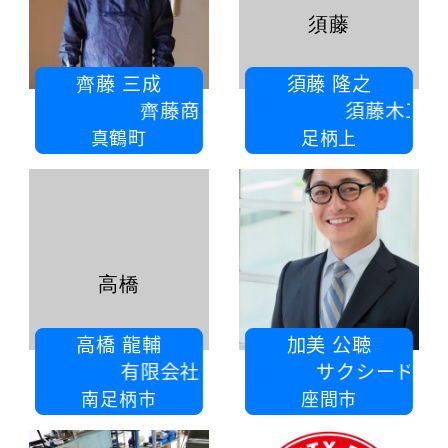
須藤
齊藤 三成
須藤 隆之
齊藤商店
須藤木工所
真鶴町
足柄上
高橋
高橋 龍輔
加美 公聴
有限会社桶清工業
サクシードプランニング
南足柄市
座間市