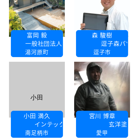
富岡 毅
森 駿樹
団法人 湯河原温泉観光協会
逗子森パソコン教室
湯河原町
逗子市
小田
小田 満久
宮川 博章
インテックス株式会社
玄洋塗装
南足柄市
愛甲