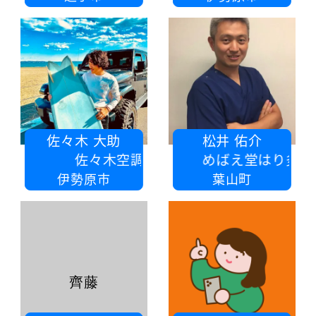
佐々木 大助
松井 佑介
佐々木空調設備株式会社
めばえ堂はり灸治療院（松井接骨
伊勢原市
葉山町
齊藤