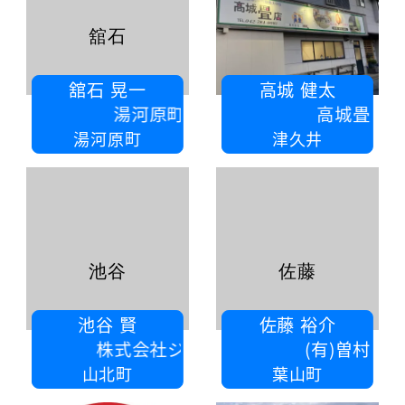
舘石
舘石 晃一
高城 健太
湯河原町商工会
高城畳店
湯河原町
津久井
池谷
佐藤
池谷 賢
佐藤 裕介
株式会社ジーンワークス
(有)曽村工務店
山北町
葉山町