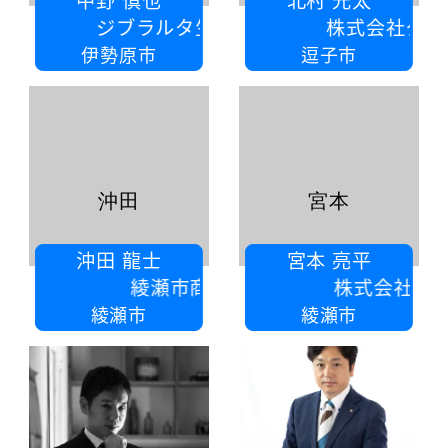
ブラルタ生命保険株式会社
株式会社クラフティ
伊勢原市
逗子市
沖田
宮本
沖田 龍士
宮本 亮平
綾瀬市商工会
株式会社AMBEE
綾瀬市
綾瀬市