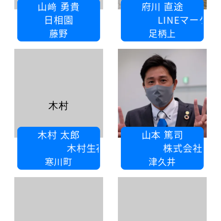
山﨑 勇貴
府川 直途
日相園
LINEマーケターなおと
藤野
足柄上
木村
木村 太郎
山本 篤司
木村生花店
株式会社ヤマモト
寒川町
津久井