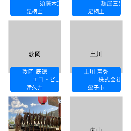
須藤木工所
麺屋三男坊
足柄上
足柄上
敦岡
土川
敦岡 辰徳
土川 憲弥
エコ・ビューティー㈱
株式会社W.E.H
津久井
逗子市
内山