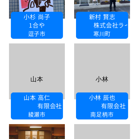
小杉 尚子
新村 賢志
1合や
株式会社ライフネットワークス
逗子市
寒川町
山本
小林
山本 高仁
小林 辰也
有限会社山本産業
有限会社 秀美塗装
綾瀬市
南足柄市