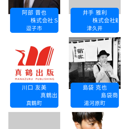
阿部 晋也
井手 雅利
株式会社ＳＹＮＲＩＤＥ
株式会社新光吹付塗装
逗子市
津久井
川口 友美
島袋 克也
真鶴出版
島袋商店
真鶴町
湯河原町