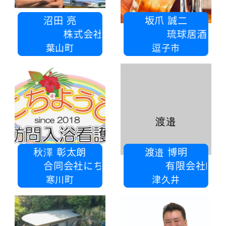
沼田 亮
坂爪 誠二
株式会社ヌマタ
琉球居酒屋 来楽
葉山町
逗子市
渡邉
秋澤 彰太朗
渡邉 博明
会社にちようび訪問入浴看護
有限会社MBオート
寒川町
津久井