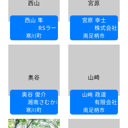
西山
宮原
西山 隼
宮原 幸士
RSラーテル
株式会社宮原電設
寒川町
南足柄市
奥谷
山﨑
奥谷 俊介
山﨑 政道
南さむかわ行政書士事務所
有限会社井上興業
寒川町
南足柄市