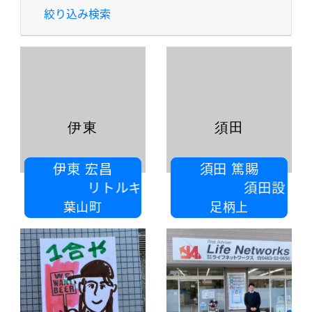
絞り込み検索
伊東
須田
伊東 宏昌
須田 篤賜
リトルキッチン
須田設備
葉山町
足柄上