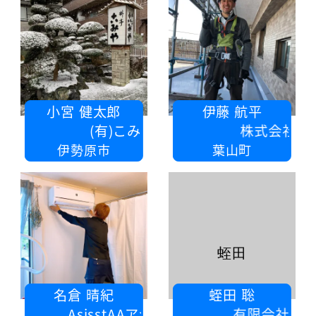
小宮 健太郎
伊藤 航平
(有)こみや料亭
株式会社拓伸
伊勢原市
葉山町
蛭田
名倉 晴紀
蛭田 聡
sisstAAアシストツーエース
有限会社 誠報社