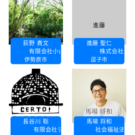
進藤
荻野 貴文
進藤 聖仁
限会社小山建築設計事務所
株式会社 誠行社
伊勢原市
逗子市
長谷川 聡
馬場 将和
有限会社テクノプラン
社会福祉法人愛川舜寿会