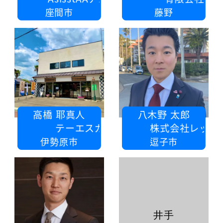
座間市
藤野
高橋 耶真人
八木野 太郎
テーエスガス株式会社
株式会社レックミュージシャン
伊勢原市
逗子市
井手