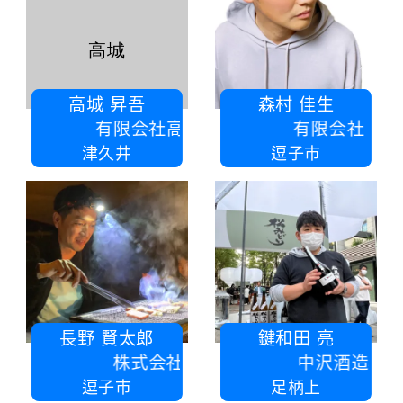
高城
高城 昇吾
森村 佳生
有限会社高城電気製作所
有限会社 森村工業
津久井
逗子市
長野 賢太郎
鍵和田 亮
株式会社ＬＳＴ
中沢酒造株式会社
逗子市
足柄上