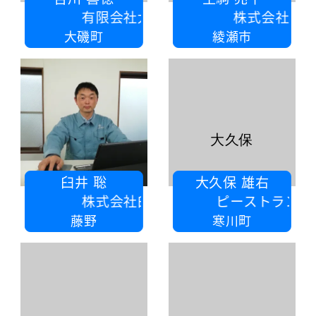
有限会社大磯不動産
株式会社 成功舎
大磯町
綾瀬市
大久保
臼井 聡
大久保 雄右
株式会社臼井工業所
ピーストランポリンジム寒川
藤野
寒川町