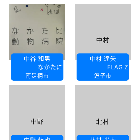
中村
中谷 和男
中村 達矢
なかたに動物病院
FLAG Zushi
南足柄市
逗子市
中野
北村
中野 慎也
北村 光太