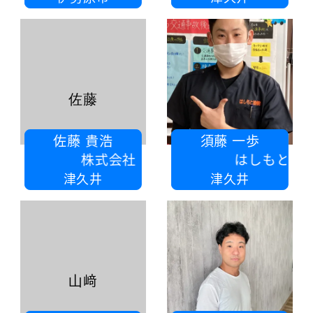
佐藤
佐藤 貴浩
須藤 一歩
株式会社 佐藤建築
はしもと接骨院
津久井
津久井
山﨑