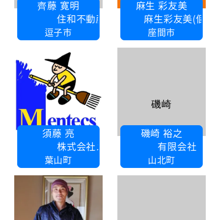
齊藤 寛明
麻生 彩友美
住和不動産株式会社
麻生彩友美(個人、法人化予定あり
逗子市
座間市
磯崎
須藤 亮
磯崎 裕之
株式会社メンテクス
有限会社 マルイ産業
葉山町
山北町