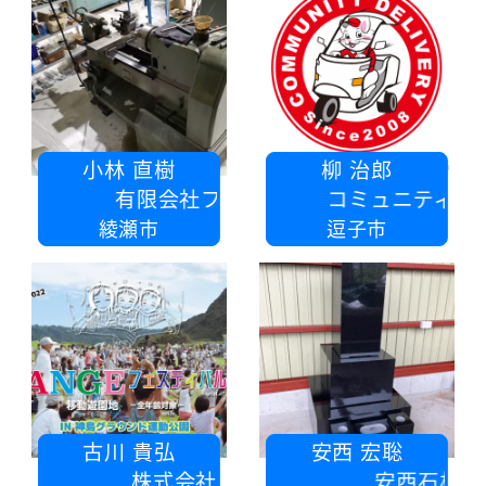
小林 直樹
柳 治郎
有限会社ファインテック
コミュニティーデリバリー逗子
綾瀬市
逗子市
古川 貴弘
安西 宏聡
株式会社アンジュ
安西石材店