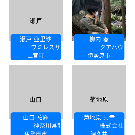
瀬戸
瀬戸 亜里紗
柳内 春
ワミレスサロン二宮Colza
クアハウス山小屋
二宮町
伊勢原市
山口
菊地原
山口 祐輝
菊地原 共幸
神奈川県商工会連合会
株式会社一心工業
伊勢原市
津久井