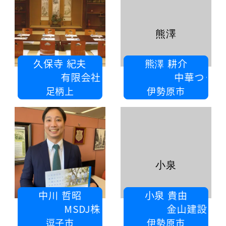
熊澤
久保寺 紀夫
熊澤 耕介
有限会社綿屋旅館
中華つくし
足柄上
伊勢原市
小泉
中川 哲昭
小泉 貴由
MSDJ株式会社
金山建設株式会社
逗子市
伊勢原市