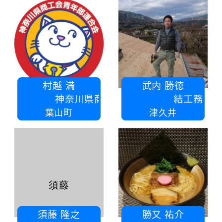
村越 満
武内 勝徳
神奈川県商工会連合会
結工務店
葉山町
津久井
須藤
須藤 隆之
勝又 祐介