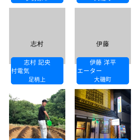
志村
伊藤
志村 記央
伊藤 洋平
志村電気
（株）スペースクリエーター
足柄上
大磯町