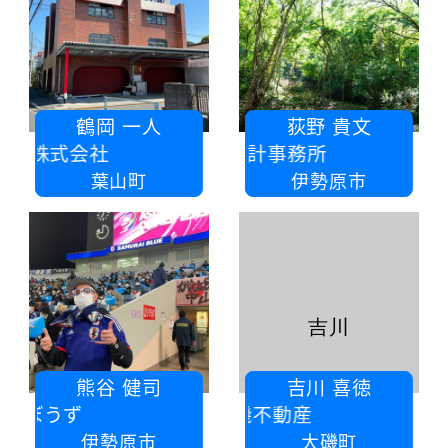
鶴岡 一人
荻野 貴文
ス株式会社
有限会社小山建築設計事務所
葉山町
伊勢原市
吉川
熊谷 健司
吉川 喜徳
海ぼうず
有限会社大磯不動産
伊勢原市
大磯町