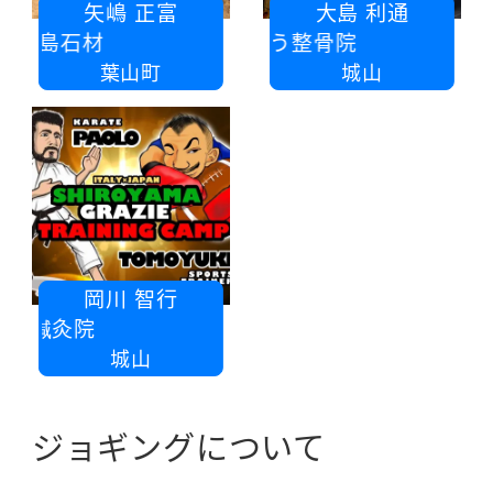
矢嶋 正富
大島 利通
矢島石材
おおしま はりきゅう整骨院
葉山町
城山
岡川 智行
川鍼灸院
城山
ジョギングについて