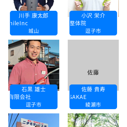
川手 康太郎
小沢 栄介
ileInc
かるがも整体院
城山
逗子市
佐藤
石黒 雄士
佐藤 貴寿
油有限会社
株式会社SAKAE
逗子市
綾瀬市