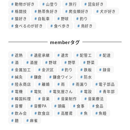
動物が好き
山登り
旅行
昆虫好き
格闘技
熱帯魚好き
爬虫類好き
犬が好き
猫好き
自転車
野球
釣り
食べるのが好き
食べ歩き
鳥好き
memberタグ
遮熱
遺産承継
遺言
配管工
配達
酒
酒屋
野球
野草
野菜
金属加工
金沢区
釣り
鉄板
録音
鍼灸
鎌倉
鎌倉ワイン
防水
陸永商店
離婚
雨
雨漏り
電子部品
電機
電気
電気屋さん
電設
青年部
韓国料理
音楽
音楽制作
音楽療法
音響
音響PA
頭痛
食事
食品
飲み会
飲食店
高層鳶
魚
魚睦
麺
麻雀