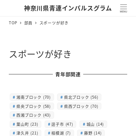
神奈川県青連インパルスグラム
MENU
TOP
部員
スポーツが好き
スポーツが好き
青年部関連
湘南ブロック (70)
県北ブロック (56)
県央ブロック (58)
県西ブロック (70)
西湘ブロック (43)
葉山町 (23)
逗子市 (47)
城山 (14)
津久井 (21)
相模湖 (7)
藤野 (14)