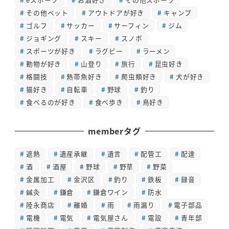
その他ペット
アウトドアが好き
キャンプ
ゴルフ
サッカー
サーフィン
ジム
ジョギング
スキー
スノボ
スポーツが好き
ラグビー
ラーメン
動物が好き
山登り
旅行
昆虫好き
格闘技
熱帯魚好き
爬虫類好き
犬が好き
猫好き
自転車
野球
釣り
食べるのが好き
食べ歩き
鳥好き
memberタグ
遮熱
遺産承継
遺言
配管工
配達
酒
酒屋
野球
野草
野菜
金属加工
金沢区
釣り
鉄板
録音
鍼灸
鎌倉
鎌倉ワイン
防水
陸永商店
離婚
雨
雨漏り
電子部品
電機
電気
電気屋さん
電設
青年部