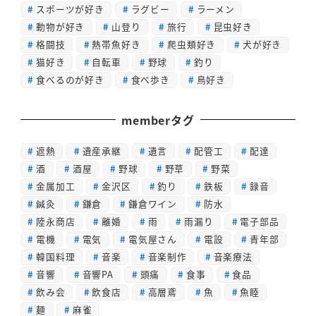
スポーツが好き
ラグビー
ラーメン
動物が好き
山登り
旅行
昆虫好き
格闘技
熱帯魚好き
爬虫類好き
犬が好き
猫好き
自転車
野球
釣り
食べるのが好き
食べ歩き
鳥好き
memberタグ
遮熱
遺産承継
遺言
配管工
配達
酒
酒屋
野球
野草
野菜
金属加工
金沢区
釣り
鉄板
録音
鍼灸
鎌倉
鎌倉ワイン
防水
陸永商店
離婚
雨
雨漏り
電子部品
電機
電気
電気屋さん
電設
青年部
韓国料理
音楽
音楽制作
音楽療法
音響
音響PA
頭痛
食事
食品
飲み会
飲食店
高層鳶
魚
魚睦
麺
麻雀