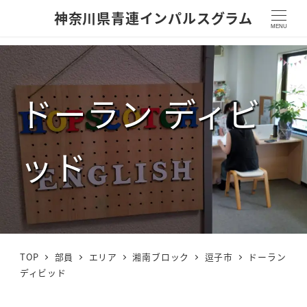
神奈川県青連インパルスグラム
MENU
ドーラン ディビ
ッド
TOP
部員
エリア
湘南ブロック
逗子市
ドーラン
ディビッド