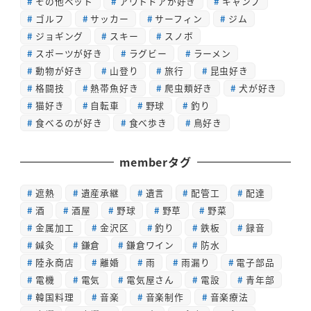
その他ペット
アウトドアが好き
キャンプ
ゴルフ
サッカー
サーフィン
ジム
ジョギング
スキー
スノボ
スポーツが好き
ラグビー
ラーメン
動物が好き
山登り
旅行
昆虫好き
格闘技
熱帯魚好き
爬虫類好き
犬が好き
猫好き
自転車
野球
釣り
食べるのが好き
食べ歩き
鳥好き
memberタグ
遮熱
遺産承継
遺言
配管工
配達
酒
酒屋
野球
野草
野菜
金属加工
金沢区
釣り
鉄板
録音
鍼灸
鎌倉
鎌倉ワイン
防水
陸永商店
離婚
雨
雨漏り
電子部品
電機
電気
電気屋さん
電設
青年部
韓国料理
音楽
音楽制作
音楽療法