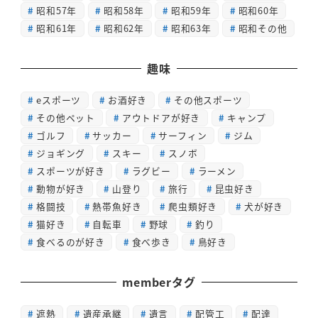
昭和57年
昭和58年
昭和59年
昭和60年
昭和61年
昭和62年
昭和63年
昭和その他
趣味
eスポーツ
お酒好き
その他スポーツ
その他ペット
アウトドアが好き
キャンプ
ゴルフ
サッカー
サーフィン
ジム
ジョギング
スキー
スノボ
スポーツが好き
ラグビー
ラーメン
動物が好き
山登り
旅行
昆虫好き
格闘技
熱帯魚好き
爬虫類好き
犬が好き
猫好き
自転車
野球
釣り
食べるのが好き
食べ歩き
鳥好き
memberタグ
遮熱
遺産承継
遺言
配管工
配達