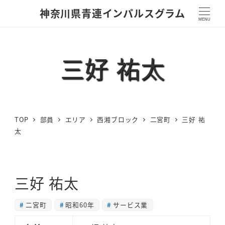
神奈川県青連インパルスグラム
MENU
三好 祐太
TOP
部員
エリア
西湘ブロック
二宮町
三好 祐
太
三好 祐太
二宮町
昭和60年
サービス業