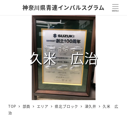
神奈川県青連インパルスグラム
MENU
久米 広治
TOP
部員
エリア
県北ブロック
津久井
久米 広
治