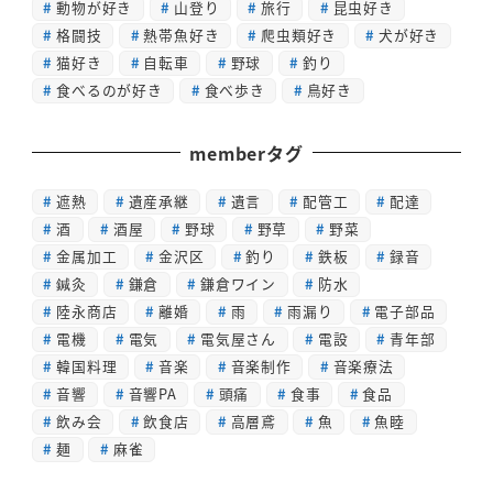
動物が好き
山登り
旅行
昆虫好き
格闘技
熱帯魚好き
爬虫類好き
犬が好き
猫好き
自転車
野球
釣り
食べるのが好き
食べ歩き
鳥好き
memberタグ
遮熱
遺産承継
遺言
配管工
配達
酒
酒屋
野球
野草
野菜
金属加工
金沢区
釣り
鉄板
録音
鍼灸
鎌倉
鎌倉ワイン
防水
陸永商店
離婚
雨
雨漏り
電子部品
電機
電気
電気屋さん
電設
青年部
韓国料理
音楽
音楽制作
音楽療法
音響
音響PA
頭痛
食事
食品
飲み会
飲食店
高層鳶
魚
魚睦
麺
麻雀