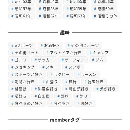
昭和53年
昭和54年
昭和55年
昭和56年
昭和57年
昭和58年
昭和59年
昭和60年
昭和61年
昭和62年
昭和63年
昭和その他
趣味
eスポーツ
お酒好き
その他スポーツ
その他ペット
アウトドアが好き
キャンプ
ゴルフ
サッカー
サーフィン
ジム
ジョギング
スキー
スノボ
スポーツが好き
ラグビー
ラーメン
動物が好き
山登り
旅行
昆虫好き
格闘技
熱帯魚好き
爬虫類好き
犬が好き
猫好き
自転車
野球
釣り
食べるのが好き
食べ歩き
鳥好き
memberタグ