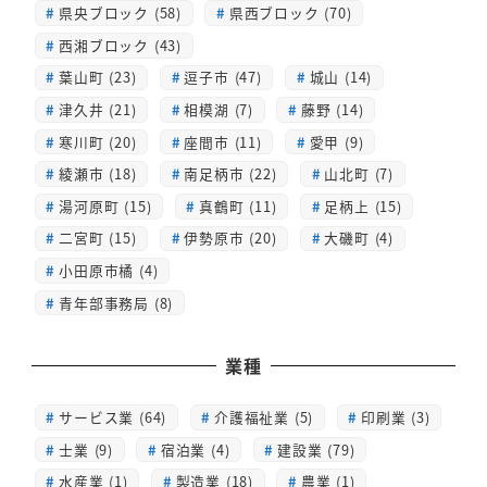
県央ブロック (58)
県西ブロック (70)
西湘ブロック (43)
葉山町 (23)
逗子市 (47)
城山 (14)
津久井 (21)
相模湖 (7)
藤野 (14)
寒川町 (20)
座間市 (11)
愛甲 (9)
綾瀬市 (18)
南足柄市 (22)
山北町 (7)
湯河原町 (15)
真鶴町 (11)
足柄上 (15)
二宮町 (15)
伊勢原市 (20)
大磯町 (4)
小田原市橘 (4)
青年部事務局 (8)
業種
サービス業 (64)
介護福祉業 (5)
印刷業 (3)
士業 (9)
宿泊業 (4)
建設業 (79)
水産業 (1)
製造業 (18)
農業 (1)