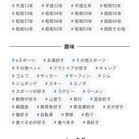
平成11年
平成12年
平成元年
昭和52年
昭和53年
昭和54年
昭和55年
昭和56年
昭和57年
昭和58年
昭和59年
昭和60年
昭和61年
昭和62年
昭和63年
昭和その他
趣味
eスポーツ
お酒好き
その他スポーツ
その他ペット
アウトドアが好き
キャンプ
ゴルフ
サッカー
サーフィン
ジム
ジョギング
スキー
スノボ
スポーツが好き
ラグビー
ラーメン
動物が好き
山登り
旅行
昆虫好き
格闘技
熱帯魚好き
爬虫類好き
犬が好き
猫好き
自転車
野球
釣り
食べるのが好き
食べ歩き
鳥好き