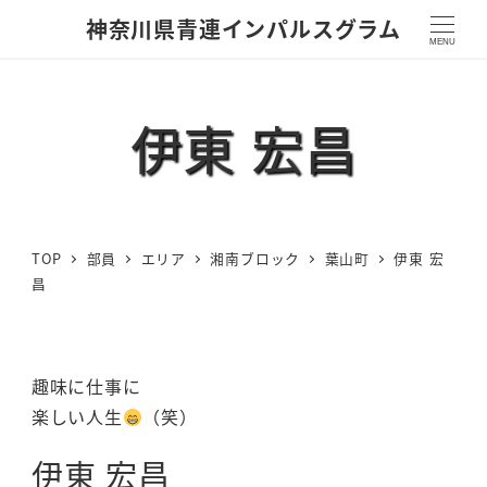
神奈川県青連インパルスグラム
MENU
伊東 宏昌
TOP
部員
エリア
湘南ブロック
葉山町
伊東 宏
昌
趣味に仕事に
楽しい人生
（笑）
伊東 宏昌