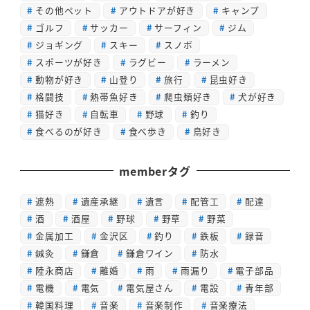
その他ペット
アウトドアが好き
キャンプ
ゴルフ
サッカー
サーフィン
ジム
ジョギング
スキー
スノボ
スポーツが好き
ラグビー
ラーメン
動物が好き
山登り
旅行
昆虫好き
格闘技
熱帯魚好き
爬虫類好き
犬が好き
猫好き
自転車
野球
釣り
食べるのが好き
食べ歩き
鳥好き
memberタグ
遮熱
遺産承継
遺言
配管工
配達
酒
酒屋
野球
野草
野菜
金属加工
金沢区
釣り
鉄板
録音
鍼灸
鎌倉
鎌倉ワイン
防水
陸永商店
離婚
雨
雨漏り
電子部品
電機
電気
電気屋さん
電設
青年部
韓国料理
音楽
音楽制作
音楽療法