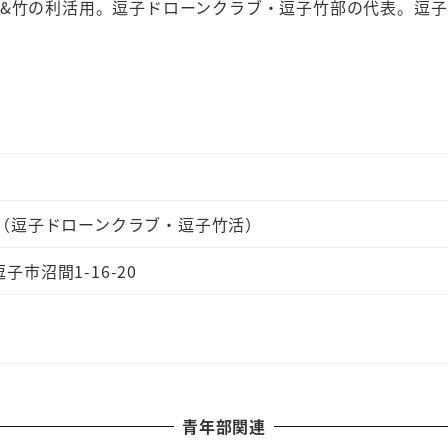
&竹の利活用。逗子ドローンクラブ・逗子竹部の代表。逗子
（逗子ドローンクラブ・逗子竹活）
逗子市沼間1-16-20
青年部関連