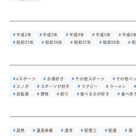
平成2年
平成3年
平成4年
平成5年
平成6
昭和55年
昭和56年
昭和57年
昭和58年
昭
eスポーツ
お酒好き
その他スポーツ
その他ペ
スノボ
スポーツが好き
ラグビー
ラーメン
自転車
野球
釣り
食べるのが好き
食べ歩
遮熱
遺産承継
遺言
配管工
配達
酒