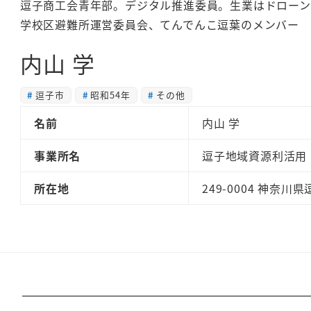
逗子商工会青年部。デジタル推進委員。生業はドローン
学校区避難所運営委員会、てんでんこ逗葉のメンバー
内山 学
逗子市
昭和54年
その他
名前
内山 学
事業所名
逗子地域資源利活用
所在地
249-0004 神奈川県