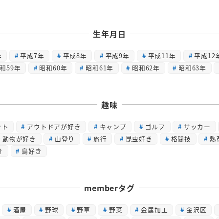
生年月日
年
平成7年
平成8年
平成9年
平成11年
平成12
和59年
昭和60年
昭和61年
昭和62年
昭和63年
趣味
ット
アウトドアが好き
キャンプ
ゴルフ
サッカー
動物が好き
山登り
旅行
昆虫好き
格闘技
熱
き
鳥好き
memberタグ
酒屋
野球
野草
野菜
金属加工
金沢区