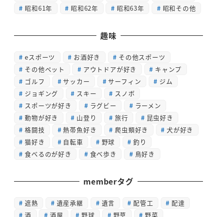
昭和61年
昭和62年
昭和63年
昭和その他
趣味
eスポーツ
お酒好き
その他スポーツ
その他ペット
アウトドアが好き
キャンプ
ゴルフ
サッカー
サーフィン
ジム
ジョギング
スキー
スノボ
スポーツが好き
ラグビー
ラーメン
動物が好き
山登り
旅行
昆虫好き
格闘技
熱帯魚好き
爬虫類好き
犬が好き
猫好き
自転車
野球
釣り
食べるのが好き
食べ歩き
鳥好き
memberタグ
遮熱
遺産承継
遺言
配管工
配達
酒
酒屋
野球
野草
野菜