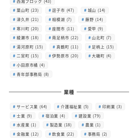
西湘ブロック (43)
葉山町 (23)
逗子市 (47)
城山 (14)
津久井 (21)
相模湖 (7)
藤野 (14)
寒川町 (20)
座間市 (11)
愛甲 (9)
綾瀬市 (18)
南足柄市 (22)
山北町 (7)
湯河原町 (15)
真鶴町 (11)
足柄上 (15)
二宮町 (15)
伊勢原市 (20)
大磯町 (4)
小田原市橘 (4)
青年部事務局 (8)
業種
サービス業 (64)
介護福祉業 (5)
印刷業 (3)
士業 (9)
宿泊業 (4)
建設業 (79)
水産業 (1)
製造業 (18)
農業 (1)
金融業 (12)
飲食業 (22)
事務局 (2)