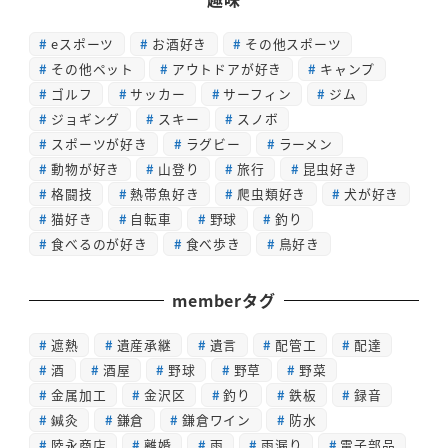
eスポーツ
お酒好き
その他スポーツ
その他ペット
アウトドアが好き
キャンプ
ゴルフ
サッカー
サーフィン
ジム
ジョギング
スキー
スノボ
スポーツが好き
ラグビー
ラーメン
動物が好き
山登り
旅行
昆虫好き
格闘技
熱帯魚好き
爬虫類好き
犬が好き
猫好き
自転車
野球
釣り
食べるのが好き
食べ歩き
鳥好き
memberタグ
遮熱
遺産承継
遺言
配管工
配達
酒
酒屋
野球
野草
野菜
金属加工
金沢区
釣り
鉄板
録音
鍼灸
鎌倉
鎌倉ワイン
防水
陸永商店
離婚
雨
雨漏り
電子部品