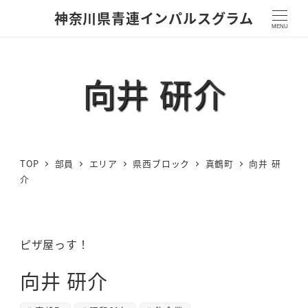
神奈川県青連インパルスグラム
MENU
向井 研介
TOP
部員
エリア
県西ブロック
真鶴町
向井 研
介
ピザ屋っす！
向井 研介