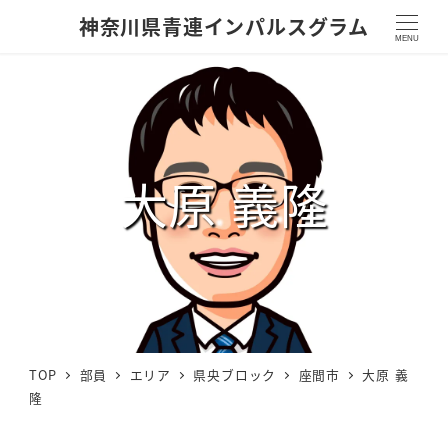
神奈川県青連インパルスグラム
MENU
大原 義隆
TOP
部員
エリア
県央ブロック
座間市
大原 義
隆