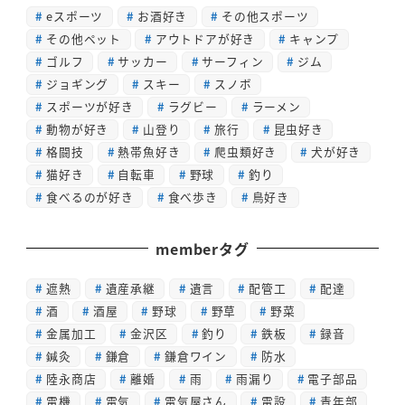
eスポーツ
お酒好き
その他スポーツ
その他ペット
アウトドアが好き
キャンプ
ゴルフ
サッカー
サーフィン
ジム
ジョギング
スキー
スノボ
スポーツが好き
ラグビー
ラーメン
動物が好き
山登り
旅行
昆虫好き
格闘技
熱帯魚好き
爬虫類好き
犬が好き
猫好き
自転車
野球
釣り
食べるのが好き
食べ歩き
鳥好き
memberタグ
遮熱
遺産承継
遺言
配管工
配達
酒
酒屋
野球
野草
野菜
金属加工
金沢区
釣り
鉄板
録音
鍼灸
鎌倉
鎌倉ワイン
防水
陸永商店
離婚
雨
雨漏り
電子部品
電機
電気
電気屋さん
電設
青年部