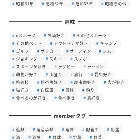
昭和61年
昭和62年
昭和63年
昭和その他
趣味
eスポーツ
お酒好き
その他スポーツ
その他ペット
アウトドアが好き
キャンプ
ゴルフ
サッカー
サーフィン
ジム
ジョギング
スキー
スノボ
スポーツが好き
ラグビー
ラーメン
動物が好き
山登り
旅行
昆虫好き
格闘技
熱帯魚好き
爬虫類好き
犬が好き
猫好き
自転車
野球
釣り
食べるのが好き
食べ歩き
鳥好き
memberタグ
遮熱
遺産承継
遺言
配管工
配達
酒
酒屋
野球
野草
野菜