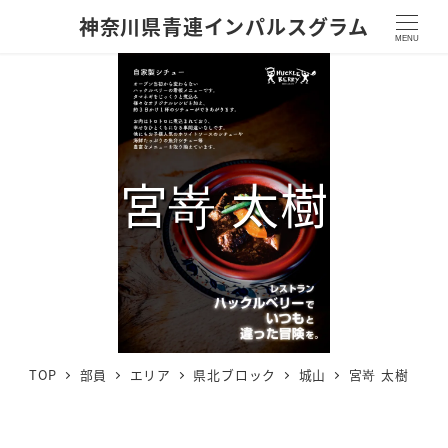
神奈川県青連インパルスグラム
MENU
宮嵜 太樹
TOP
部員
エリア
県北ブロック
城山
宮嵜 太樹