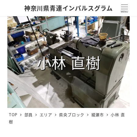
神奈川県青連インパルスグラム
MENU
小林 直樹
TOP
部員
エリア
県央ブロック
綾瀬市
小林 直
樹