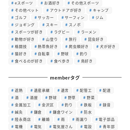
eスポーツ
お酒好き
その他スポーツ
その他ペット
アウトドアが好き
キャンプ
ゴルフ
サッカー
サーフィン
ジム
ジョギング
スキー
スノボ
スポーツが好き
ラグビー
ラーメン
動物が好き
山登り
旅行
昆虫好き
格闘技
熱帯魚好き
爬虫類好き
犬が好き
猫好き
自転車
野球
釣り
食べるのが好き
食べ歩き
鳥好き
memberタグ
遮熱
遺産承継
遺言
配管工
配達
酒
酒屋
野球
野草
野菜
金属加工
金沢区
釣り
鉄板
録音
鍼灸
鎌倉
鎌倉ワイン
防水
陸永商店
離婚
雨
雨漏り
電子部品
電機
電気
電気屋さん
電設
青年部