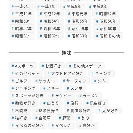
平成6年
平成7年
平成8年
平成9年
平成11年
平成12年
平成元年
昭和52年
昭和53年
昭和54年
昭和55年
昭和56年
昭和57年
昭和58年
昭和59年
昭和60年
昭和61年
昭和62年
昭和63年
昭和その他
趣味
eスポーツ
お酒好き
その他スポーツ
その他ペット
アウトドアが好き
キャンプ
ゴルフ
サッカー
サーフィン
ジム
ジョギング
スキー
スノボ
スポーツが好き
ラグビー
ラーメン
動物が好き
山登り
旅行
昆虫好き
格闘技
熱帯魚好き
爬虫類好き
犬が好き
猫好き
自転車
野球
釣り
食べるのが好き
食べ歩き
鳥好き