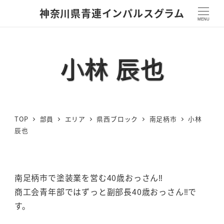
神奈川県青連インパルスグラム
MENU
小林 辰也
TOP
部員
エリア
県西ブロック
南足柄市
小林
辰也
南足柄市で塗装業を営む40歳おっさん‼︎
商工会青年部ではずっと副部長40歳おっさん‼︎で
す。