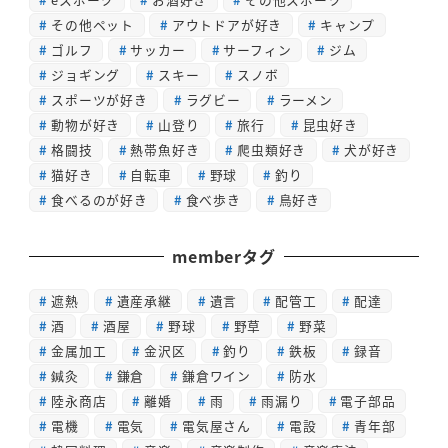
その他ペット
アウトドアが好き
キャンプ
ゴルフ
サッカー
サーフィン
ジム
ジョギング
スキー
スノボ
スポーツが好き
ラグビー
ラーメン
動物が好き
山登り
旅行
昆虫好き
格闘技
熱帯魚好き
爬虫類好き
犬が好き
猫好き
自転車
野球
釣り
食べるのが好き
食べ歩き
鳥好き
memberタグ
遮熱
遺産承継
遺言
配管工
配達
酒
酒屋
野球
野草
野菜
金属加工
金沢区
釣り
鉄板
録音
鍼灸
鎌倉
鎌倉ワイン
防水
陸永商店
離婚
雨
雨漏り
電子部品
電機
電気
電気屋さん
電設
青年部