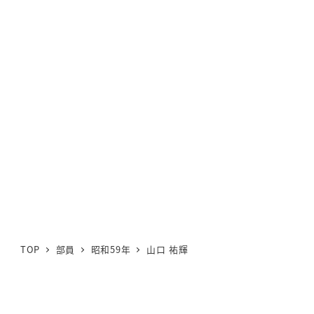
TOP
部員
昭和59年
山口 祐輝