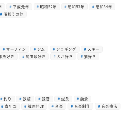
年
平成元年
昭和52年
昭和53年
昭和54年
昭和その他
サーフィン
ジム
ジョギング
スキー
帯魚好き
爬虫類好き
犬が好き
猫好き
釣り
鉄板
録音
鍼灸
鎌倉
青年部
韓国料理
音楽
音楽制作
音楽療法