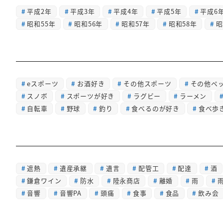
平成2年
平成3年
平成4年
平成5年
平成6
昭和55年
昭和56年
昭和57年
昭和58年
昭
eスポーツ
お酒好き
その他スポーツ
その他ペ
スノボ
スポーツが好き
ラグビー
ラーメン
自転車
野球
釣り
食べるのが好き
食べ歩
遮熱
遺産承継
遺言
配管工
配達
酒
鎌倉ワイン
防水
陸永商店
離婚
雨
音響
音響PA
頭痛
食事
食品
飲み会