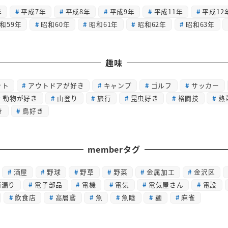
年
平成7年
平成8年
平成9年
平成11年
平成12
和59年
昭和60年
昭和61年
昭和62年
昭和63年
趣味
ット
アウトドアが好き
キャンプ
ゴルフ
サッカー
動物が好き
山登り
旅行
昆虫好き
格闘技
熱
き
鳥好き
memberタグ
酒屋
野球
野草
野菜
金属加工
金沢区
雨漏り
電子部品
電機
電気
電気屋さん
電設
飲食店
高層鳶
魚
魚睦
麺
麻雀