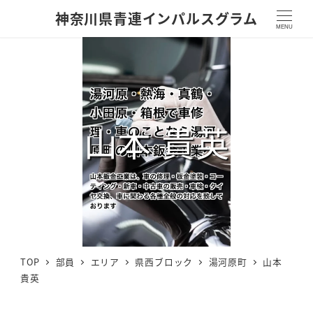
神奈川県青連インパルスグラム
MENU
山本 貴英
TOP
部員
エリア
県西ブロック
湯河原町
山本
貴英