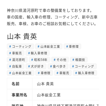
神奈川県湯河原町で車の整備業をしております。
車の国産、輸入車の修理、コーティング、新中古車
販売、車検、お車のご相談お気軽にしてください。
山本 貴英
コーティング
山本鈑金工業
車修理
車販売
輸入車修理
湯河原町
昭和58年
その他
格闘技
自転車
犬が好き
食べ歩き
コーティング
山本鈑金工業
車修理
車販売
輸入車修理
名前
山本 貴英
事業所名
山本鈑金工業
所在地
神奈川県足柄下郡湯河原町土肥5-7-5