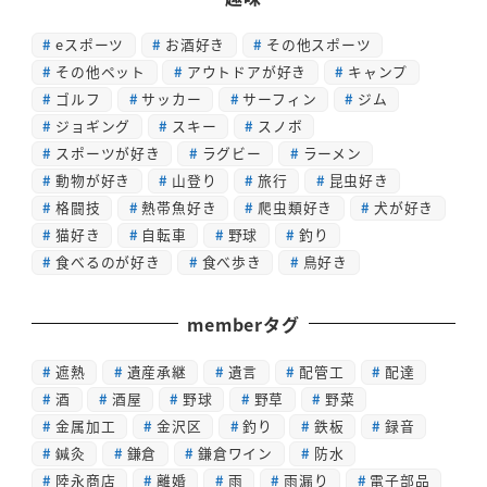
eスポーツ
お酒好き
その他スポーツ
その他ペット
アウトドアが好き
キャンプ
ゴルフ
サッカー
サーフィン
ジム
ジョギング
スキー
スノボ
スポーツが好き
ラグビー
ラーメン
動物が好き
山登り
旅行
昆虫好き
格闘技
熱帯魚好き
爬虫類好き
犬が好き
猫好き
自転車
野球
釣り
食べるのが好き
食べ歩き
鳥好き
memberタグ
遮熱
遺産承継
遺言
配管工
配達
酒
酒屋
野球
野草
野菜
金属加工
金沢区
釣り
鉄板
録音
鍼灸
鎌倉
鎌倉ワイン
防水
陸永商店
離婚
雨
雨漏り
電子部品