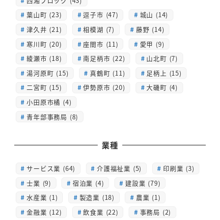
西湘ブロック (43)
葉山町 (23)
逗子市 (47)
城山 (14)
津久井 (21)
相模湖 (7)
藤野 (14)
寒川町 (20)
座間市 (11)
愛甲 (9)
綾瀬市 (18)
南足柄市 (22)
山北町 (7)
湯河原町 (15)
真鶴町 (11)
足柄上 (15)
二宮町 (15)
伊勢原市 (20)
大磯町 (4)
小田原市橘 (4)
青年部事務局 (8)
業種
サービス業 (64)
介護福祉業 (5)
印刷業 (3)
士業 (9)
宿泊業 (4)
建設業 (79)
水産業 (1)
製造業 (18)
農業 (1)
金融業 (12)
飲食業 (22)
事務局 (2)