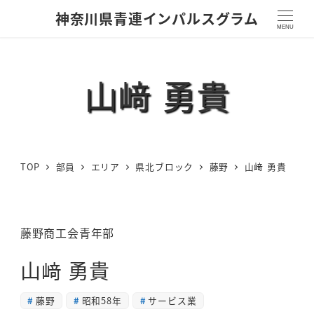
神奈川県青連インパルスグラム
MENU
山﨑 勇貴
TOP
部員
エリア
県北ブロック
藤野
山﨑 勇貴
藤野商工会青年部
山﨑 勇貴
藤野
昭和58年
サービス業