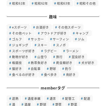
昭和61年
昭和62年
昭和63年
昭和その他
趣味
eスポーツ
お酒好き
その他スポーツ
その他ペット
アウトドアが好き
キャンプ
ゴルフ
サッカー
サーフィン
ジム
ジョギング
スキー
スノボ
スポーツが好き
ラグビー
ラーメン
動物が好き
山登り
旅行
昆虫好き
格闘技
熱帯魚好き
爬虫類好き
犬が好き
猫好き
自転車
野球
釣り
食べるのが好き
食べ歩き
鳥好き
memberタグ
遮熱
遺産承継
遺言
配管工
配達
酒
酒屋
野球
野草
野菜