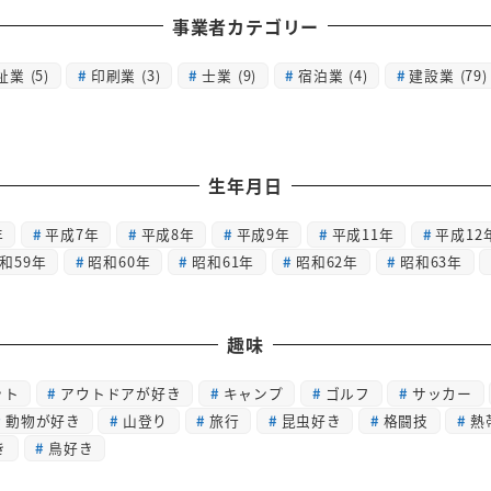
事業者カテゴリー
祉業
(5)
印刷業
(3)
士業
(9)
宿泊業
(4)
建設業
(79)
生年月日
年
平成7年
平成8年
平成9年
平成11年
平成12
和59年
昭和60年
昭和61年
昭和62年
昭和63年
趣味
ット
アウトドアが好き
キャンプ
ゴルフ
サッカー
動物が好き
山登り
旅行
昆虫好き
格闘技
熱
き
鳥好き