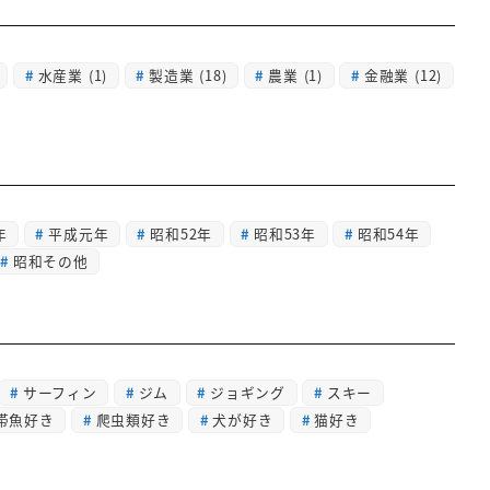
水産業
(1)
製造業
(18)
農業
(1)
金融業
(12)
年
平成元年
昭和52年
昭和53年
昭和54年
昭和その他
サーフィン
ジム
ジョギング
スキー
帯魚好き
爬虫類好き
犬が好き
猫好き