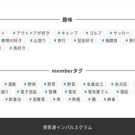
趣味
ット
アウトドアが好き
キャンプ
ゴルフ
サッカー
動物が好き
山登り
旅行
昆虫好き
格闘技
熱
き
鳥好き
memberタグ
酒屋
野球
野草
野菜
金属加工
金沢区
雨漏り
電子部品
電機
電気
電気屋さん
電設
飲食店
高層鳶
魚
魚睦
麺
麻雀
県青連インパルスグラム