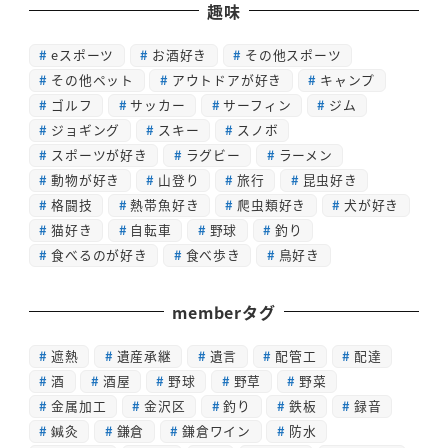
趣味
eスポーツ
お酒好き
その他スポーツ
その他ペット
アウトドアが好き
キャンプ
ゴルフ
サッカー
サーフィン
ジム
ジョギング
スキー
スノボ
スポーツが好き
ラグビー
ラーメン
動物が好き
山登り
旅行
昆虫好き
格闘技
熱帯魚好き
爬虫類好き
犬が好き
猫好き
自転車
野球
釣り
食べるのが好き
食べ歩き
鳥好き
memberタグ
遮熱
遺産承継
遺言
配管工
配達
酒
酒屋
野球
野草
野菜
金属加工
金沢区
釣り
鉄板
録音
鍼灸
鎌倉
鎌倉ワイン
防水