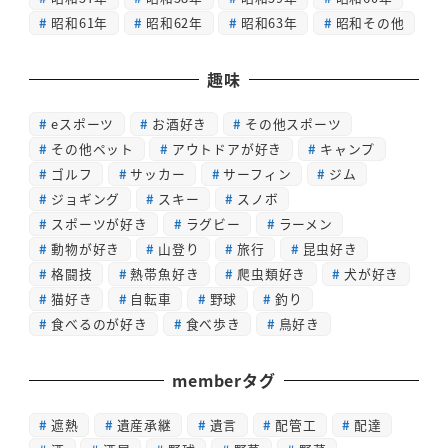
昭和61年
昭和62年
昭和63年
昭和その他
趣味
eスポーツ
お酒好き
その他スポーツ
その他ペット
アウトドアが好き
キャンプ
ゴルフ
サッカー
サーフィン
ジム
ジョギング
スキー
スノボ
スポーツが好き
ラグビー
ラーメン
動物が好き
山登り
旅行
昆虫好き
格闘技
熱帯魚好き
爬虫類好き
犬が好き
猫好き
自転車
野球
釣り
食べるのが好き
食べ歩き
鳥好き
memberタグ
遮熱
遺産承継
遺言
配管工
配達