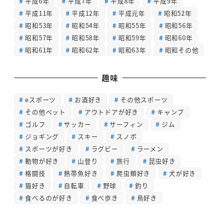
平成6年
平成7年
平成8年
平成9年
平成11年
平成12年
平成元年
昭和52年
昭和53年
昭和54年
昭和55年
昭和56年
昭和57年
昭和58年
昭和59年
昭和60年
昭和61年
昭和62年
昭和63年
昭和その他
趣味
eスポーツ
お酒好き
その他スポーツ
その他ペット
アウトドアが好き
キャンプ
ゴルフ
サッカー
サーフィン
ジム
ジョギング
スキー
スノボ
スポーツが好き
ラグビー
ラーメン
動物が好き
山登り
旅行
昆虫好き
格闘技
熱帯魚好き
爬虫類好き
犬が好き
猫好き
自転車
野球
釣り
食べるのが好き
食べ歩き
鳥好き