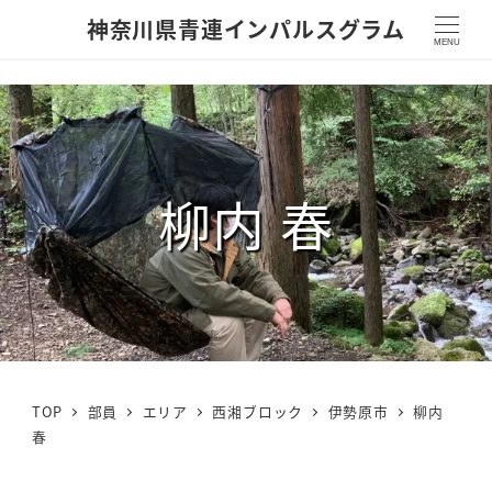
神奈川県青連インパルスグラム
MENU
柳内 春
TOP
部員
エリア
西湘ブロック
伊勢原市
柳内
春