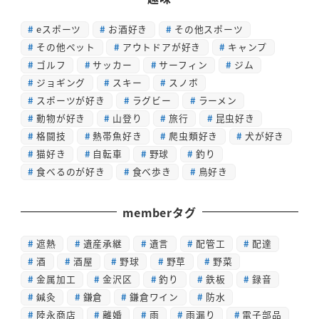
eスポーツ
お酒好き
その他スポーツ
その他ペット
アウトドアが好き
キャンプ
ゴルフ
サッカー
サーフィン
ジム
ジョギング
スキー
スノボ
スポーツが好き
ラグビー
ラーメン
動物が好き
山登り
旅行
昆虫好き
格闘技
熱帯魚好き
爬虫類好き
犬が好き
猫好き
自転車
野球
釣り
食べるのが好き
食べ歩き
鳥好き
memberタグ
遮熱
遺産承継
遺言
配管工
配達
酒
酒屋
野球
野草
野菜
金属加工
金沢区
釣り
鉄板
録音
鍼灸
鎌倉
鎌倉ワイン
防水
陸永商店
離婚
雨
雨漏り
電子部品