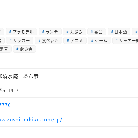
ば
プラモデル
ランチ
天ぷら
宴会
日本酒
業
サッカー
食べ歩き
アニメ
ゲーム
サッカー
蕎麦
飲み会
御清水庵 あん彦
-14-7
7770
ww.zushi-anhiko.com/sp/