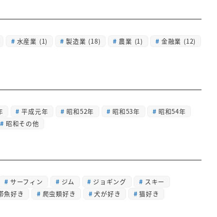
水産業
(1)
製造業
(18)
農業
(1)
金融業
(12)
年
平成元年
昭和52年
昭和53年
昭和54年
昭和その他
サーフィン
ジム
ジョギング
スキー
帯魚好き
爬虫類好き
犬が好き
猫好き