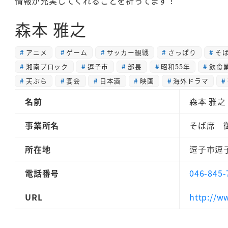
情報が充実してくれることを祈ってます！
森本 雅之
アニメ
ゲーム
サッカー観戦
さっぱり
そ
湘南ブロック
逗子市
部長
昭和55年
飲食
天ぷら
宴会
日本酒
映画
海外ドラマ
名前
森本 雅之
事業所名
そば席 
所在地
逗子市逗子5
電話番号
046-845-
URL
http://w