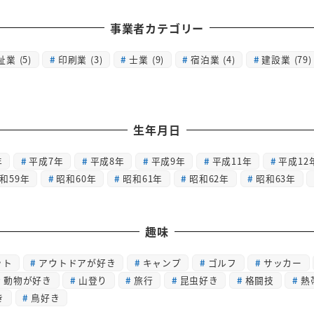
事業者カテゴリー
祉業
(5)
印刷業
(3)
士業
(9)
宿泊業
(4)
建設業
(79)
生年月日
年
平成7年
平成8年
平成9年
平成11年
平成12
和59年
昭和60年
昭和61年
昭和62年
昭和63年
趣味
ット
アウトドアが好き
キャンプ
ゴルフ
サッカー
動物が好き
山登り
旅行
昆虫好き
格闘技
熱
き
鳥好き