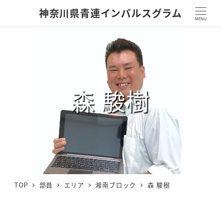
神奈川県青連インパルスグラム
MENU
森 駿樹
TOP
部員
エリア
湘南ブロック
森 駿樹