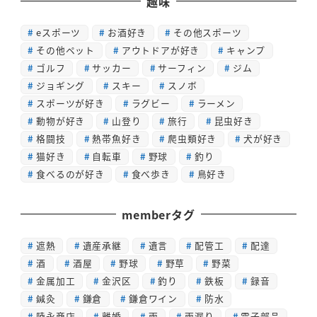
趣味
eスポーツ
お酒好き
その他スポーツ
その他ペット
アウトドアが好き
キャンプ
ゴルフ
サッカー
サーフィン
ジム
ジョギング
スキー
スノボ
スポーツが好き
ラグビー
ラーメン
動物が好き
山登り
旅行
昆虫好き
格闘技
熱帯魚好き
爬虫類好き
犬が好き
猫好き
自転車
野球
釣り
食べるのが好き
食べ歩き
鳥好き
memberタグ
遮熱
遺産承継
遺言
配管工
配達
酒
酒屋
野球
野草
野菜
金属加工
金沢区
釣り
鉄板
録音
鍼灸
鎌倉
鎌倉ワイン
防水
陸永商店
離婚
雨
雨漏り
電子部品