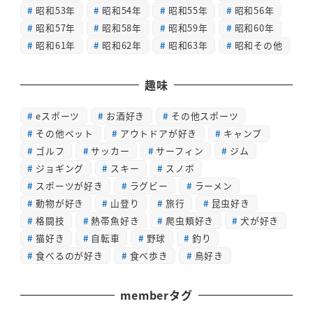
昭和53年
昭和54年
昭和55年
昭和56年
昭和57年
昭和58年
昭和59年
昭和60年
昭和61年
昭和62年
昭和63年
昭和その他
趣味
eスポーツ
お酒好き
その他スポーツ
その他ペット
アウトドアが好き
キャンプ
ゴルフ
サッカー
サーフィン
ジム
ジョギング
スキー
スノボ
スポーツが好き
ラグビー
ラーメン
動物が好き
山登り
旅行
昆虫好き
格闘技
熱帯魚好き
爬虫類好き
犬が好き
猫好き
自転車
野球
釣り
食べるのが好き
食べ歩き
鳥好き
memberタグ