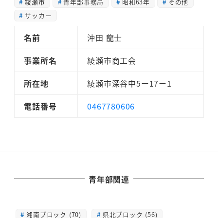
綾瀬市
青年部事務局
昭和63年
その他
サッカー
名前
沖田 龍士
事業所名
綾瀬市商工会
所在地
綾瀬市深谷中5ー17ー1
電話番号
0467780606
青年部関連
湘南ブロック (70)
県北ブロック (56)