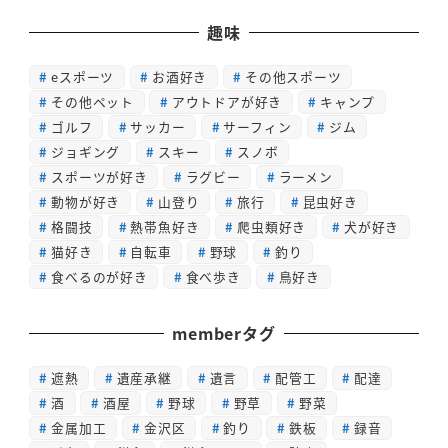
趣味
eスポーツ
お酒好き
その他スポーツ
その他ペット
アウトドアが好き
キャンプ
ゴルフ
サッカー
サーフィン
ジム
ジョギング
スキー
スノボ
スポーツが好き
ラグビー
ラーメン
動物が好き
山登り
旅行
昆虫好き
格闘技
熱帯魚好き
爬虫類好き
犬が好き
猫好き
自転車
野球
釣り
食べるのが好き
食べ歩き
鳥好き
memberタグ
遮熱
遺産承継
遺言
配管工
配達
酒
酒屋
野球
野草
野菜
金属加工
金沢区
釣り
鉄板
録音