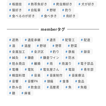
格闘技
熱帯魚好き
爬虫類好き
犬が好き
猫好き
自転車
野球
釣り
食べるのが好き
食べ歩き
鳥好き
memberタグ
遮熱
遺産承継
遺言
配管工
配達
酒
酒屋
野球
野草
野菜
金属加工
金沢区
釣り
鉄板
録音
鍼灸
鎌倉
鎌倉ワイン
防水
陸永商店
離婚
雨
雨漏り
電子部品
電機
電気
電気屋さん
電設
青年部
韓国料理
音楽
音楽制作
音楽療法
音響
音響PA
頭痛
食事
食品
飲み会
飲食店
高層鳶
魚
魚睦
麺
麻雀