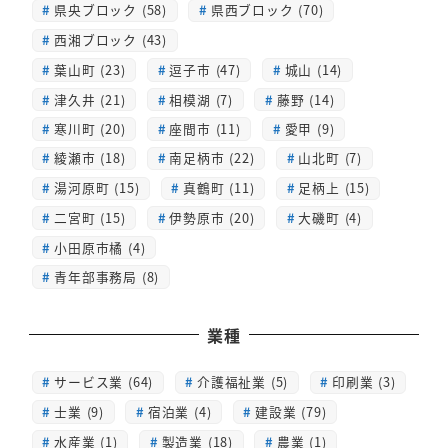
県央ブロック (58)
県西ブロック (70)
西湘ブロック (43)
葉山町 (23)
逗子市 (47)
城山 (14)
津久井 (21)
相模湖 (7)
藤野 (14)
寒川町 (20)
座間市 (11)
愛甲 (9)
綾瀬市 (18)
南足柄市 (22)
山北町 (7)
湯河原町 (15)
真鶴町 (11)
足柄上 (15)
二宮町 (15)
伊勢原市 (20)
大磯町 (4)
小田原市橘 (4)
青年部事務局 (8)
業種
サービス業 (64)
介護福祉業 (5)
印刷業 (3)
士業 (9)
宿泊業 (4)
建設業 (79)
水産業 (1)
製造業 (18)
農業 (1)