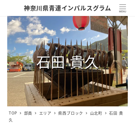
神奈川県青連インパルスグラム
MENU
石田 貴久
TOP
部員
エリア
県西ブロック
山北町
石田 貴
久