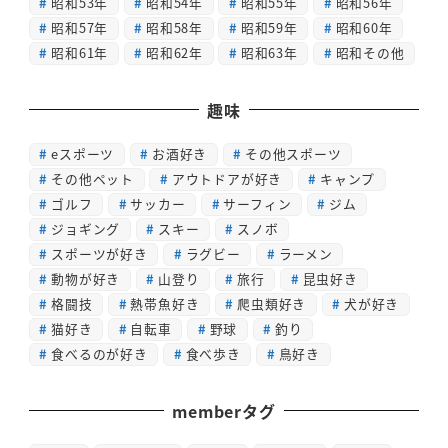
昭和53年
昭和54年
昭和55年
昭和56年
昭和57年
昭和58年
昭和59年
昭和60年
昭和61年
昭和62年
昭和63年
昭和その他
趣味
eスポーツ
お酒好き
その他スポーツ
その他ペット
アウトドアが好き
キャンプ
ゴルフ
サッカー
サーフィン
ジム
ジョギング
スキー
スノボ
スポーツが好き
ラグビー
ラーメン
動物が好き
山登り
旅行
昆虫好き
格闘技
熱帯魚好き
爬虫類好き
犬が好き
猫好き
自転車
野球
釣り
食べるのが好き
食べ歩き
鳥好き
memberタグ