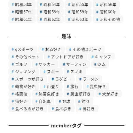
昭和53年
昭和54年
昭和55年
昭和56年
昭和57年
昭和58年
昭和59年
昭和60年
昭和61年
昭和62年
昭和63年
昭和その他
趣味
eスポーツ
お酒好き
その他スポーツ
その他ペット
アウトドアが好き
キャンプ
ゴルフ
サッカー
サーフィン
ジム
ジョギング
スキー
スノボ
スポーツが好き
ラグビー
ラーメン
動物が好き
山登り
旅行
昆虫好き
格闘技
熱帯魚好き
爬虫類好き
犬が好き
猫好き
自転車
野球
釣り
食べるのが好き
食べ歩き
鳥好き
memberタグ