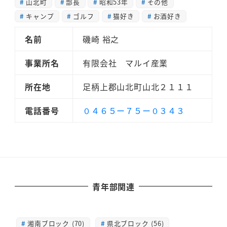
山北町
部長
昭和53年
その他
キャンプ
ゴルフ
猫好き
お酒好き
名前
磯崎 裕之
事業所名
有限会社 マルイ産業
所在地
足柄上郡山北町山北２１１１
電話番号
０４６５ー７５ー０３４３
青年部関連
湘南ブロック (70)
県北ブロック (56)