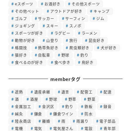
eスポーツ
お酒好き
その他スポーツ
その他ペット
アウトドアが好き
キャンプ
ゴルフ
サッカー
サーフィン
ジム
ジョギング
スキー
スノボ
スポーツが好き
ラグビー
ラーメン
動物が好き
山登り
旅行
昆虫好き
格闘技
熱帯魚好き
爬虫類好き
犬が好き
猫好き
自転車
野球
釣り
食べるのが好き
食べ歩き
鳥好き
memberタグ
遮熱
遺産承継
遺言
配管工
配達
酒
酒屋
野球
野草
野菜
金属加工
金沢区
釣り
鉄板
録音
鍼灸
鎌倉
鎌倉ワイン
防水
陸永商店
離婚
雨
雨漏り
電子部品
電機
電気
電気屋さん
電設
青年部