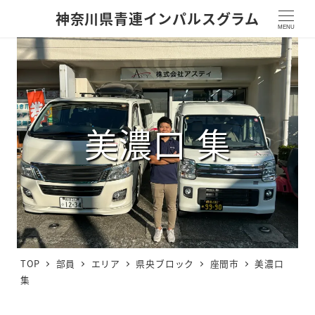
神奈川県青連インパルスグラム
MENU
美濃口 集
TOP
部員
エリア
県央ブロック
座間市
美濃口
集