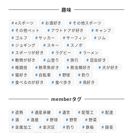
趣味
eスポーツ
お酒好き
その他スポーツ
その他ペット
アウトドアが好き
キャンプ
ゴルフ
サッカー
サーフィン
ジム
ジョギング
スキー
スノボ
スポーツが好き
ラグビー
ラーメン
動物が好き
山登り
旅行
昆虫好き
格闘技
熱帯魚好き
爬虫類好き
犬が好き
猫好き
自転車
野球
釣り
食べるのが好き
食べ歩き
鳥好き
memberタグ
遮熱
遺産承継
遺言
配管工
配達
酒
酒屋
野球
野草
野菜
金属加工
金沢区
釣り
鉄板
録音