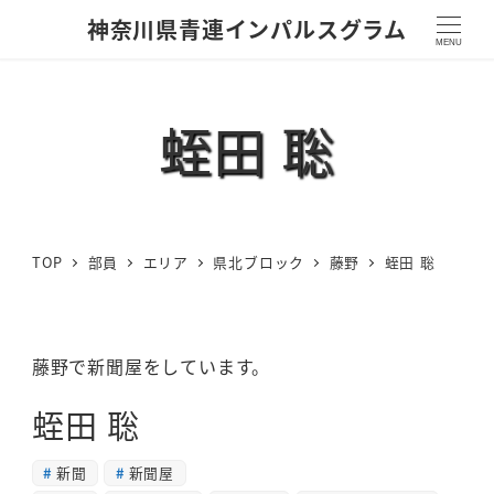
神奈川県青連インパルスグラム
MENU
蛭田 聡
TOP
部員
エリア
県北ブロック
藤野
蛭田 聡
藤野で新聞屋をしています。
蛭田 聡
新聞
新聞屋