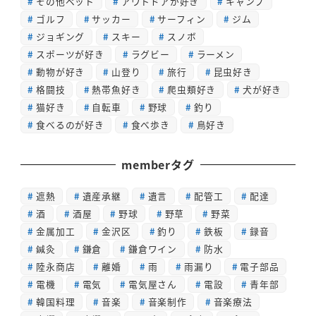
その他ペット
アウトドアが好き
キャンプ
ゴルフ
サッカー
サーフィン
ジム
ジョギング
スキー
スノボ
スポーツが好き
ラグビー
ラーメン
動物が好き
山登り
旅行
昆虫好き
格闘技
熱帯魚好き
爬虫類好き
犬が好き
猫好き
自転車
野球
釣り
食べるのが好き
食べ歩き
鳥好き
memberタグ
遮熱
遺産承継
遺言
配管工
配達
酒
酒屋
野球
野草
野菜
金属加工
金沢区
釣り
鉄板
録音
鍼灸
鎌倉
鎌倉ワイン
防水
陸永商店
離婚
雨
雨漏り
電子部品
電機
電気
電気屋さん
電設
青年部
韓国料理
音楽
音楽制作
音楽療法