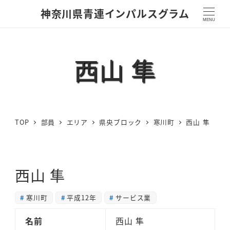
神奈川県青連インパルスグラム
MENU
西山 隼
TOP
部員
エリア
県央ブロック
寒川町
西山 隼
西山 隼
寒川町
平成12年
サービス業
名前
西山 隼